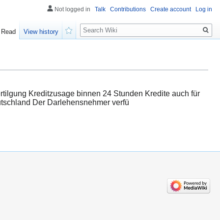
Not logged in
Talk
Contributions
Create account
Log in
Search
Read
View history
Watch
rtilgung Kreditzusage binnen 24 Stunden Kredite auch für
eutschland Der Darlehensnehmer verfü